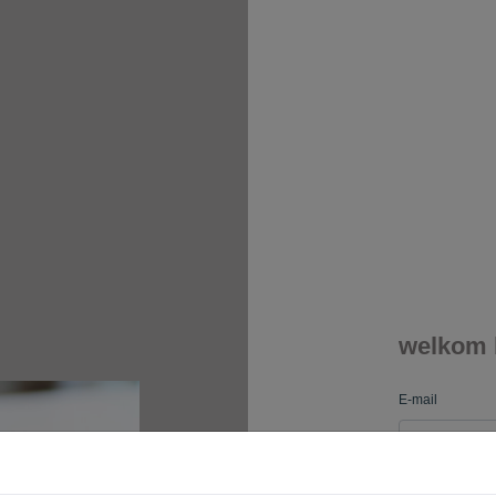
welkom 
E-mail
Wachtwoord