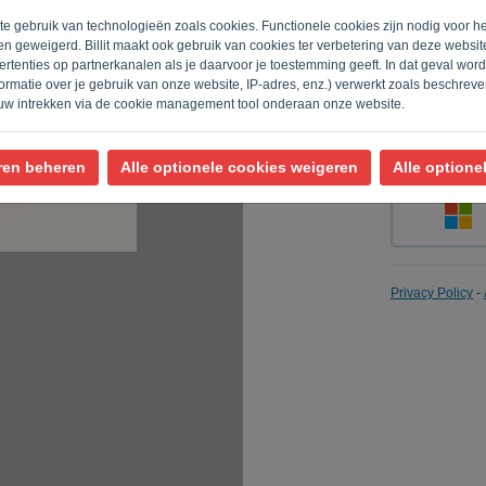
ite gebruik van technologieën zoals cookies. Functionele cookies zijn nodig voor h
n geweigerd. Billit maakt ook gebruik van cookies ter verbetering van deze websi
rtenties op partnerkanalen als je daarvoor je toestemming geeft. In dat geval wo
Herinner m
rmatie over je gebruik van onze website, IP-adres, enz.) verwerkt zoals beschrev
uw intrekken via de cookie management tool onderaan onze website.
ren beheren
Alle optionele cookies weigeren
Alle optione
Privacy Policy
-