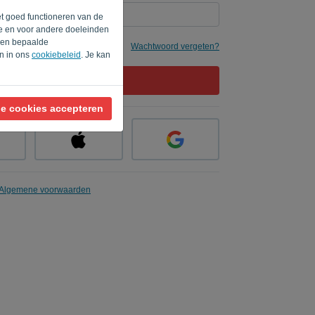
et goed functioneren van de
te en voor andere doeleinden
rden bepaalde
e
Wachtwoord vergeten?
en in ons
cookiebeleid
. Je kan
AANMELDEN
le cookies accepteren
Algemene voorwaarden