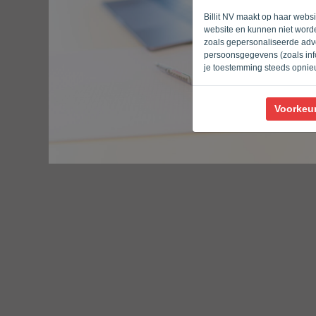
Billit NV maakt op haar webs
website en kunnen niet worde
zoals gepersonaliseerde adve
persoonsgegevens (zoals info
je toestemming steeds opnie
Voorkeu